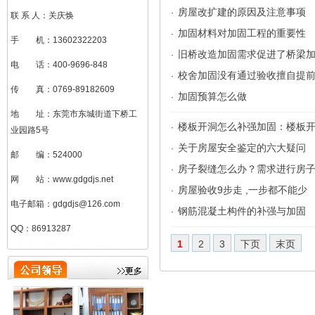
房屋改扩建的原因及注意事项
·
联 系 人：关庆焕
加固材料对加固工程的重要性
·
手 机：13602322203
旧桥改造加固需求促进了桥梁
·
电 话：400-9696-848
校舍加固没有通过验收擅自提
·
传 真：0769-89182609
加固预算怎么做
·
地 址：东莞市东城街道下桥工
楼板开洞怎么补强加固：楼板
·
业园路5号
关于房屋安全鉴定的六大疑问
·
邮 编：524000
房子裂缝怎么办？需求进行房
·
网 站：www.gdgdjs.net
房屋验收9步走 ,一步都不能少
·
电子邮箱：gdgdjs@126.com
钢筋混凝土构件的补强与加固
·
QQ：86913287
刘加凤（总助）
1
2
3
下页
末页