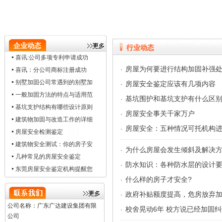
企业动态
行业动态
喜讯:公司多项专利申请成功
房屋为何要进行结构加固补强
·
喜讯：分公司商标注册成功
别墅加固公司常遇到的别墅加
房屋安全鉴定应该有几项内容
·
一般加固方法的特点与适用范
基坑围护和基坑支护有什么区
·
基坑支护结构有哪些设计原则
房屋安全事关千家万户
·
建筑物加固与改造工作的详细
房屋安全：五种情况可托机构
·
房屋安全检测鉴定
建筑物安全测试：你的房子安
为什么房屋会发生倾斜及解决
·
几种常见的房屋安全鉴定
防水知识：各种防水层的设计
·
东莞房屋安全鉴定机构提醒您
什么样的房子才安全?
·
政府补贴额度提高，危房放弃
·
公司名称：广东广达建设集团有限
校舍晃动6年 校方说已经加固纠
·
公司