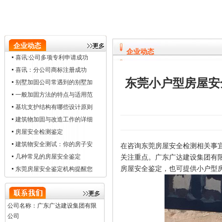
企业动态
企业动态
喜讯:公司多项专利申请成功
喜讯：分公司商标注册成功
东莞小户型房屋安
别墅加固公司常遇到的别墅加
一般加固方法的特点与适用范
基坑支护结构有哪些设计原则
建筑物加固与改造工作的详细
房屋安全检测鉴定
建筑物安全测试：你的房子安
在咨询东莞房屋安全检测相关事
几种常见的房屋安全鉴定
关注重点。广东广达建设集团有
房屋安全鉴定，也可提供小户型
东莞房屋安全鉴定机构提醒您
公司名称：广东广达建设集团有限
公司