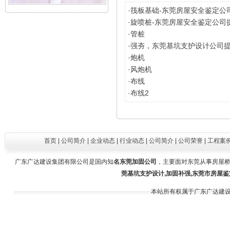
王建舒（施工员）
·
筏板基础-东莞房屋安全鉴定公
·
旋喷桩-东莞房屋安全鉴定公司
·
管桩
·
强夯，东莞基坑支护设计公司
·
炮机
·
风炮机
·
布线
·
布线2
首页
|
公司简介
|
企业动态
|
行业动态
|
公司简介
|
公司荣誉
|
工程案
广东广达建设集团有限公司是国内知
名东莞加固公司
，主要面对东莞从事房屋桥
谢水晴（投标专员）
莞基坑支护设计,加固补强,东莞市房屋鉴
本站所有权属于广东广达建