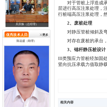
对于管桩上浮造成承载
层进行高压注浆处理，
行桩端高压注浆处理，
2
、废桩处理
关庆焕（总经理）
邓金成（技术负责人）
对静压管桩倾斜及
陈远盛（助理）
对存在废桩的承台，
3
、锚杆静压桩设计
III
类预应力管桩经加固
竖向抗压承载力值取静
相关内容