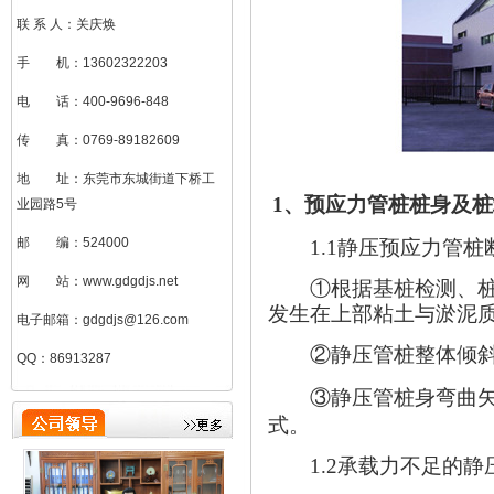
联 系 人：关庆焕
手 机：13602322203
电 话：400-9696-848
传 真：0769-89182609
地 址：东莞市东城街道下桥工
1
、预应力管桩桩身及桩
业园路5号
邮 编：524000
1.1
静压预应力管桩
网 站：www.gdgdjs.net
①根据基桩检测、
发生在上部粘土与淤泥
电子邮箱：gdgdjs@126.com
②静压管桩整体倾
QQ：86913287
刘加凤（总助）
③静压管桩身弯曲
式。
1.2
承载力不足的静