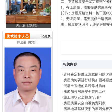
二、申请房屋安全鉴定提交的资
1
、有证房屋，需要提供房屋所有
托书；房屋原始资料；施工图纸
2
、无证房屋，需要提供申请房屋
表；房屋现状照片；涉案房屋安
关庆焕（总经理）
邓金成（技术负责人）
陈远盛（助理）
相关内容
·
选择鉴定标准应注意的问题讨
·
房屋为何要进行结构加固补强
·
混凝土裂缝的几种修补措施
·
浅谈加强房屋安全管理工作
·
施工现场安全检查“八看”
·
房屋质量安全由谁负责到底
·
房屋地基基础变形的原因分析