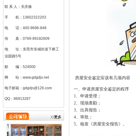
联 系 人：关庆焕
手 机：13602322203
电 话：400-9696-848
传 真：0769-89182609
地 址：东莞市东城街道下桥工
业园路5号
邮 编：524000
网 站：www.gdgdjs.net
房屋安全鉴定应该有几项内容
电子邮箱：gdgdjs@126.com
一、申请房屋安全鉴定的程序
1
、申请受理；
QQ：86913287
刘加凤（总助）
2
、现场查勘；
3
、出具报告；
4
、审批；
5
、核发《房屋安全报告》。