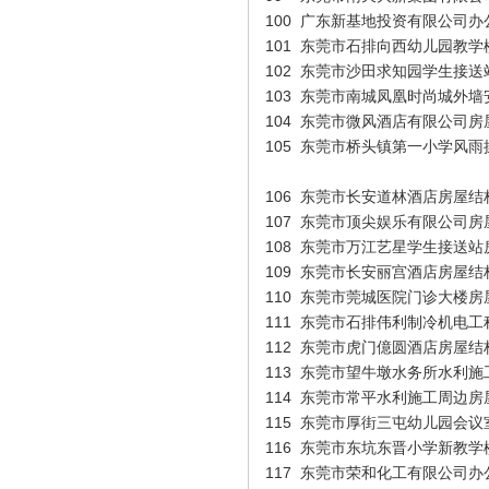
100
广东新基地投资有限公司办
101
东莞市石排向西幼儿园教学
102
东莞市沙田求知园学生接送
103
东莞市南城凤凰时尚城外墙
王建舒（施工员）
104
东莞市微风酒店有限公司房
105
东莞市桥头镇第一小学风雨
106
东莞市长安道林酒店房屋结
107
东莞市顶尖娱乐有限公司房
108
东莞市万江艺星学生接送站
109
东莞市长安丽宫酒店房屋结
110
东莞市莞城医院门诊大楼房
111
东莞市石排伟利制冷机电工
112
东莞市虎门億圆酒店房屋结
113
东莞市望牛墩水务所水利施
114
东莞市常平水利施工周边房
115
东莞市厚街三屯幼儿园会议
谢水晴（投标专员）
116
东莞市东坑东晋小学新教学
117
东莞市荣和化工有限公司办