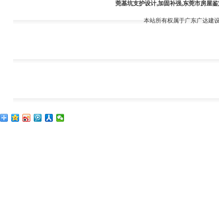
莞基坑支护设计,加固补强,东莞市房屋鉴
周胜葵（鉴定技术员）
本站所有权属于广东广达建
朱东杰（预算员）