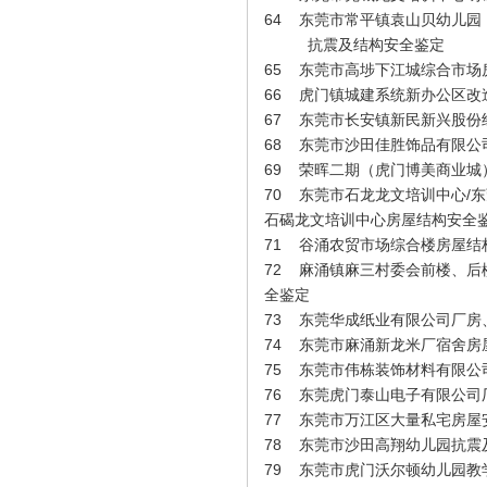
64
东莞市常平镇袁山贝幼儿园
抗震及结构安全鉴定
65
东莞市高埗下江城综合市场
66
虎门镇城建系统新办公区改
67
东莞市长安镇新民新兴股份
68
东莞市沙田佳胜饰品有限公
69
荣晖二期（虎门博美商业城
70
东莞市石龙龙文培训中心/东
朱东杰（预算员）
石碣龙文培训中心房屋结构安全
71
谷涌农贸市场综合楼房屋结
72
麻涌镇麻三村委会前楼、后
全鉴定
73
东莞华成纸业有限公司厂房
74
东莞市麻涌新龙米厂宿舍房
75
东莞市伟栋装饰材料有限公
76
东莞虎门泰山电子有限公司厂
77
东莞市万江区大量私宅房屋
78
东莞市沙田高翔幼儿园抗震
刘加凤（总助）
79
东莞市虎门沃尔顿幼儿园教