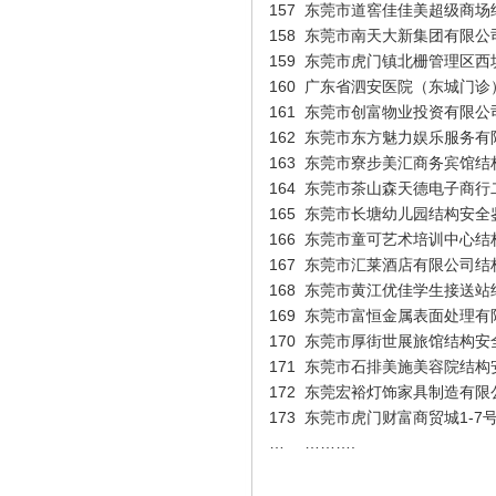
157
东莞市道窖佳佳美超级商场
张健仁（业务经理）
158
东莞市南天大新集团有限公
159
东莞市虎门镇北栅管理区西
160
广东省泗安医院（东城门诊
161
东莞市创富物业投资有限公
162
东莞市东方魅力娱乐服务有
163
东莞市寮步美汇商务宾馆结
164
东莞市茶山森天德电子商行二
165
东莞市长塘幼儿园结构安全
166
东莞市童可艺术培训中心结
167
东莞市汇莱酒店有限公司结
168
东莞市黄江优佳学生接送站
169
东莞市富恒金属表面处理有
170
东莞市厚街世展旅馆结构安
张胜明（设计）
171
东莞市石排美施美容院结构
172
东莞宏裕灯饰家具制造有限
173
东莞市虎门财富商贸城1-7
…
……….