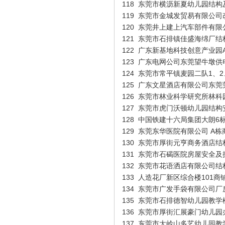
118
东莞市横沥新夏幼儿园结构
119
东莞市金城发贸易有限公司
120
东莞井上建上汽车部件有限
121
东莞市石排镇佳盛海绵厂结
122
广东新基地科技创意产业园A\
123
广东电网公司东莞望牛墩供
124
东莞市常平镇麦园二队1、2
125
广东文星酒店有限公司东莞
126
东莞市林业科学研究所林科
127
东莞市虎门沃顿幼儿园结构
128
中国铁建十六局集团大朗6
尹健荣（行政）
129
东莞东华医院有限公司 A栋
130
东莞市厚街元亨商务酒店结
131
东莞市石碣医院房屋安全及
132
东莞市花语洒店有限公司结
133
人造花厂新区综合楼101商
134
东莞市广发手袋有限公司厂
135
东莞市石排德智幼儿园教学
136
东莞市厚街汇展豪门幼儿园
137
东莞市大岭山多艺幼儿园教