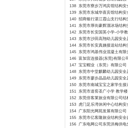
138
东莞市寮步万鸿宾馆结构安
139
东莞市东城华喜宾馆结构安
140
招商银行湛江霞山支行结构
141
东莞市厚街豪辉溜冰场结构
142
东莞市长安国英小学-小学教
143
东莞市沙田高翔幼儿园安全
144
东莞市长安真姨接送站结构
145
东莞市鸿基伟业混凝土有限
詹淦祥（业务经理）
146
富加宜连接器(东莞)有限公
147
宝宝帽业（东莞）有限公司 
148
东莞市中堂麒麟幼儿园安全
149
东莞市廖步晶晶幼儿园安全
150
东莞市南城宝宝之家学生接
151
东莞市道窖圣广小学 教学楼
152
东莞倍客莱旅业有限公司结
153
虎门足乐湾休闲中心结构安
154
广东阳光网苑发展有限公司
155
东莞市亿客隆旅业结构安全
156
广东电网公司东莞洪梅供电