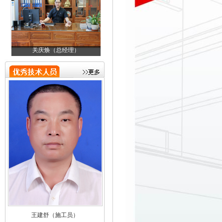
关庆焕（总经理）
邓金成（技术负责人）
陈远盛（助理）
王建舒（施工员）