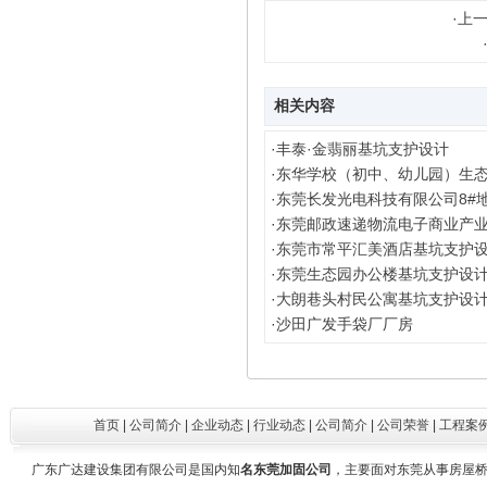
·
上一
相关内容
·
丰泰·金翡丽基坑支护设计
·
东华学校（初中、幼儿园）生
赵辉海（施工员）
·
东莞长发光电科技有限公司8#
·
东莞邮政速递物流电子商业产
·
东莞市常平汇美酒店基坑支护
·
东莞生态园办公楼基坑支护设
·
大朗巷头村民公寓基坑支护设
·
沙田广发手袋厂厂房
首页
|
公司简介
|
企业动态
|
行业动态
|
公司简介
|
公司荣誉
|
工程案
广东广达建设集团有限公司是国内知
名东莞加固公司
，主要面对东莞从事房屋桥