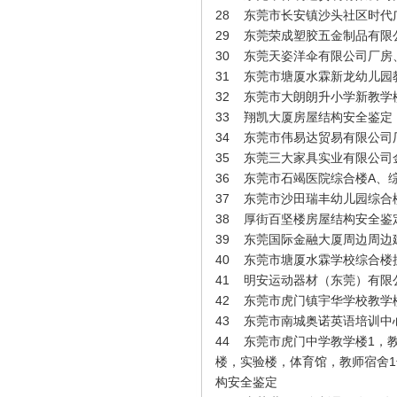
28
东莞市长安镇沙头社区时代
29
东莞荣成塑胶五金制品有限
30
东莞天姿洋伞有限公司厂房
31
东莞市塘厦水霖新龙幼儿园
32
东莞市大朗朗升小学新教学
33
翔凯大厦房屋结构安全鉴定
34
东莞市伟易达贸易有限公司
35
东莞三大家具实业有限公司
张胜明（设计）
36
东莞市石竭医院综合楼A、
37
东莞市沙田瑞丰幼儿园综合
38
厚街百坚楼房屋结构安全鉴
39
东莞国际金融大厦周边周边
40
东莞市塘厦水霖学校综合楼
41
明安运动器材（东莞）有限
42
东莞市虎门镇宇华学校教学
43
东莞市南城奥诺英语培训中
44
东莞市虎门中学教学楼1，教
楼，实验楼，体育馆，教师宿舍1
构安全鉴定