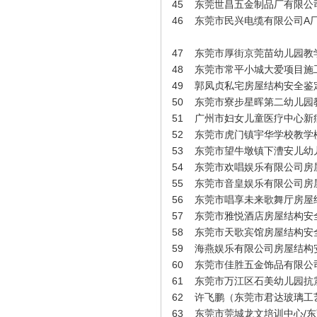
45
东莞世昌五金制品厂有限公
46
东莞市民兴电缆有限公司A
赵辉海（施工员）
47
东莞市厚街京莞苗幼儿园教
48
东莞市常平小城大爱项目施
49
郭凤贞私宅房屋结构安全鉴
50
东莞市寮步星晖第二幼儿园
51
广州市妇女儿童医疗中心新
52
东莞市虎门镇宇华学校教学
53
东莞市望牛墩镇下漕安儿幼
54
东莞市欢唱娱乐有限公司房
55
东莞市音皇娱乐有限公司房
56
东莞市唱享未来歌舞厅房屋
57
东莞市雅悦酒店房屋结构安
58
东莞市天歌宾馆房屋结构安
周胜葵（鉴定技术员）
59
海燕娱乐有限公司房屋结构
60
东莞市佳胜五金饰品有限公
61
东莞市万江区石美幼儿园抗
62
许飞鹏（东莞市君达玻璃工
63
东莞市莞城龙文培训中心/