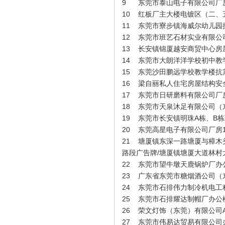
9
东莞市泰山电子有限公司厂房
10
红板厂主大楼电镀区（二、
詹淦祥（业务经理）
11
东莞市寮步镇海威尔幼儿园
12
东莞市班艺石材实业有限公
13
长安镇锦厦越安商贸中心房
14
东莞市大朗洋洋学校初中教
15
东莞沙田鹏远学校教学楼抗
16
梁自丽私人住宅房屋结构安
17
东莞市日研磨料有限公司厂
18
东莞市天泉沐足有限公司（
19
东莞市长安镇明珠A栋、B
20
东莞高星电子有限公司厂房
21
塘厦镇东深一路塘厦与樟木
路段广告牌/塘厦镇塘厦大道林
22
东莞市望牛墩天鹿锅炉厂办
张健仁（业务经理）
23
广东省东莞市糖烟酒公司（
24
东莞市石排伟力制冷机电工
25
东莞市石排耀达制帽厂办公
26
荣文灯饰（东莞）有限公司
27
东莞市伟易达贸易有限公司