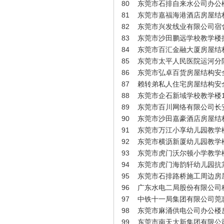
80
东莞市石排自来水公司办公
81
东莞市嘉福海港酒店房屋结
82
东莞市兴发线业有限公司宿
83
东莞市沙田鹏远学校教学楼
84
东莞市百汇金融大厦房屋结
85
东莞市太平人民医院运河分
86
东莞市弘卓百货房屋结构安
87
赖转弟私人住宅房屋结构安
88
东莞市企石新域学校教学楼
89
东莞市百川网络有限公司长
90
东莞市沙田嘉豪酒店房屋结
陈远盛（助理）
91
东莞市万江小享幼儿园教学
92
东莞市横沥新厦幼儿园教学
93
东莞市虎门沃尔顿小学教学
94
东莞市虎门海韵轩幼儿园抗
95
东莞市石排路桥施工周边房
96
广东水电二局股份有限公司穗
97
中铁十一局集团有限公司莞
98
东莞市麻涌供电公司办公楼
99
东莞市南天大新集团有限公