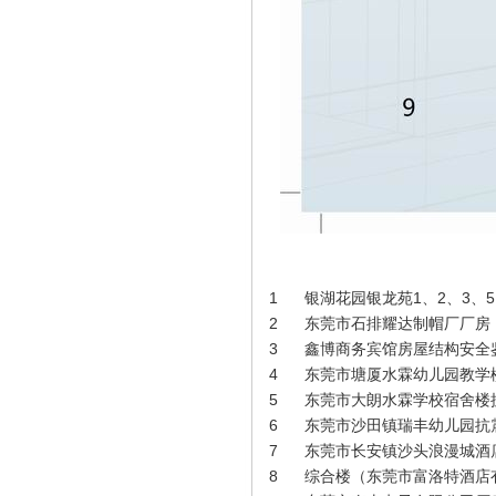
尹健荣（行政）
1
银湖花园银龙苑1、2、3、
2
东莞市石排耀达制帽厂厂房
3
鑫博商务宾馆房屋结构安全
4
东莞市塘厦水霖幼儿园教学
5
东莞市大朗水霖学校宿舍楼
6
东莞市沙田镇瑞丰幼儿园抗
7
东莞市长安镇沙头浪漫城酒
8
综合楼（东莞市富洛特酒店